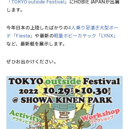
「TOKYO outside Festival」
にHOBIE JAPANが出展
します。
今年日本の上陸したばかりの
4人乗り足漕ぎ大型ボー
ド「Fiesta」
や最新の
軽量ホビーカヤック「LYNX」
など、最新艇を展示します。
ぜひお出かけください。