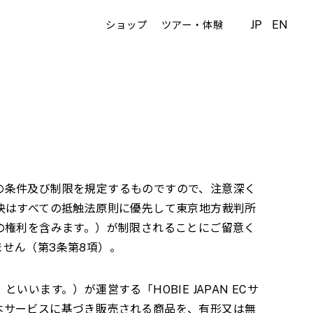
JP
EN
ショップ
ツアー・体験
の条件及び制限を規定するものですので、注意深く
決はすべての抵触法原則に優先して東京地方裁判所
の権利を含みます。）が制限されることにご留意く
ません（第
3
条第
8
項）。
」といいます。）が運営する「
HOBIE JAPAN EC
サ
本サービスに基づき販売される商品を、有形又は無