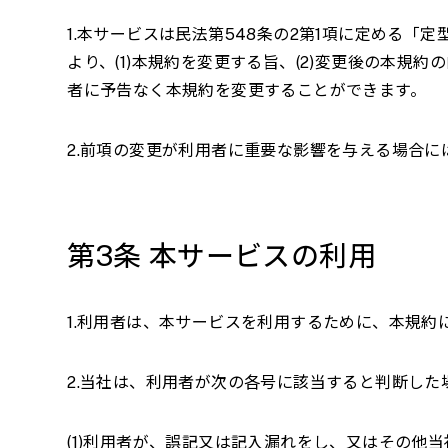
1.本サービスは民法第
548
条の
2
第
1
項に定める「定
より、
(1)
本規約を変更する旨、
(2)
変更後の本規約の
者に予告なく本規約を変更することができます。
2.前項の変更が利用者に重要な影響を与える場合
第
3
条 本サービスの利用
1.利用者は、本サービスを利用するために、本規
2.当社は、利用者が次の各号に該当すると判断し
(1)利用者が、誤記又は記入漏れをし、又はその他