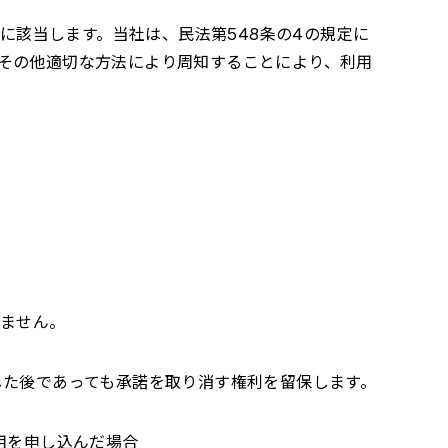
に該当します。当社は、民法第
548
条の
4
の規定に
その他適切な方法により周知することにより、利用
りません。
した後であっても承諾を取り消す権利を留保します。
用を申し込んだ場合