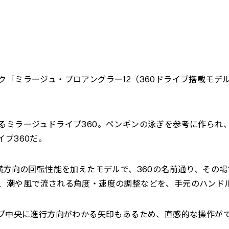
ク「ミラージュ・プロアングラー
12
（
360
ドライブ搭載モデ
るミラージュドライブ
360
。ペンギンの泳ぎを参考に作られ
イブ
360
だ。
横方向の回転性能を加えたモデルで、
360
の名前通り、その場
、潮や風で流される角度・速度の調整などを、手元のハンド
ブ中央に進行方向がわかる矢印もあるため、直感的な操作が