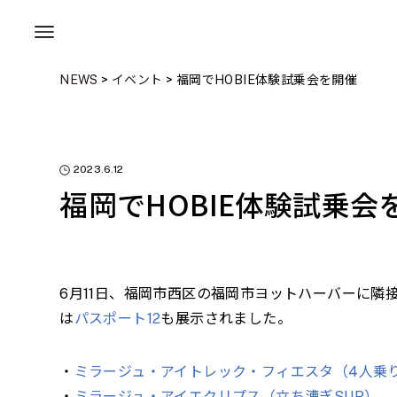
NEWS
>
イベント
>
福岡でHOBIE体験試乗会を開催
2023.6.12
福岡でHOBIE体験試乗会
6月11日、福岡市西区の福岡市ヨットハーバーに隣
は
パスポート12
も展示されました。
・
ミラージュ・アイトレック・フィエスタ（4人乗
・
ミラージュ・アイエクリプス（立ち漕ぎSUP）