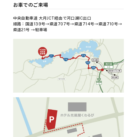
お車でのご来場
中央自動車道 大月JCT経由で河口湖IC出口
順路：国道139号→県道707号→県道714号→県道710号→
県道21号 →駐車場