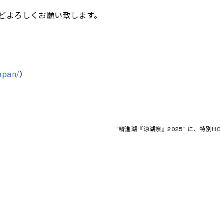
どよろしくお願い致します。
apan/
）
“精進湖『涼湖祭』2025” に、特別