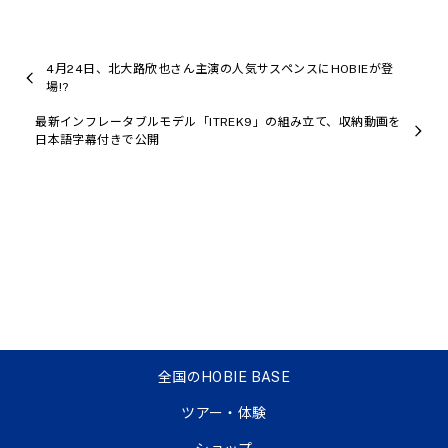
4月24日、北大路欣也さん主演の人気サスペンスにHOBIEが登
場!?
最新インフレータブルモデル「ITREK9」の組み立て、収納動画を
日本語字幕付きで公開
全国のHOBIE BASE
ツアー・体験