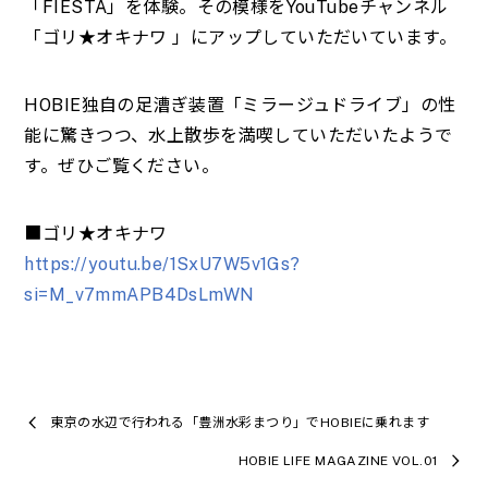
「FIESTA」を体験。その模様をYouTubeチャンネル
「ゴリ★オキナワ 」にアップしていただいています。
HOBIE独自の足漕ぎ装置「ミラージュドライブ」の性
能に驚きつつ、水上散歩を満喫していただいたようで
す。ぜひご覧ください。
■ゴリ★オキナワ
https://youtu.be/1SxU7W5v1Gs?
si=M_v7mmAPB4DsLmWN
東京の水辺で行われる「豊洲水彩まつり」でHOBIEに乗れます
HOBIE LIFE MAGAZINE VOL.01