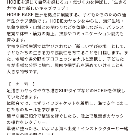
HOBIEを通じて自然を感じる力・気づく力を伸ばし、”生きる
力”を育む新しいキッズクラブ！
HOBIE BASE 豊洲を拠点に展開する、子どもたちのための通
年型クラブ活動です。HOBIEカヤックを中心に、海洋生物・
気象や環境・自然との関わりなどを体験しながら、バランス
感覚や体幹・筋力の向上、挨拶やコミュニケーション能力も
育みます。
学校や日常生活では学びきれない「新しい学びの場」として、
子どもたちの生きる力や協調性を育てることを目指します。ま
た、地域や各分野のプロフェッショナルと連携し、子どもた
ちが多様な分野に触れ、興味や探究心を深めていけることも
大きな特徴です。
【 内 容 】
足漕ぎカヤックや立ち漕ぎSUPタイプなどのHOBIEを体験し
ていただきます。
体験会では、まずライフジャケットを着用し、海で安全に楽し
むためのルールを学びます。
簡単な自己紹介で緊張をほぐしたら、陸上で足漕ぎカヤック
の操作をレクチャー。
準備が整ったら、いよいよ海へ出発！インストラクターと一緒