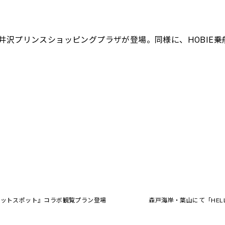
井沢プリンスショッピングプラザが登場。同様に、HOBIE乗
マ『ホットスポット』コラボ観覧プラン登場
森戸海岸・葉山にて「HELLY 